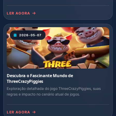
videogames, e descubra tudo sobre suas regras e
jogabilidade.
LER AGORA
2026-05-07
Descubra o Fascinante Mundo de
ThreeCrazyPiggies
Exploração detalhada do jogo ThreeCrazyPiggies, suas
regras e impacto no cenário atual de jogos.
LER AGORA