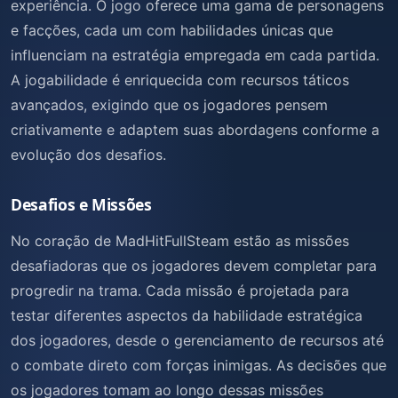
experiência. O jogo oferece uma gama de personagens
e facções, cada um com habilidades únicas que
influenciam na estratégia empregada em cada partida.
A jogabilidade é enriquecida com recursos táticos
avançados, exigindo que os jogadores pensem
criativamente e adaptem suas abordagens conforme a
evolução dos desafios.
Desafios e Missões
No coração de MadHitFullSteam estão as missões
desafiadoras que os jogadores devem completar para
progredir na trama. Cada missão é projetada para
testar diferentes aspectos da habilidade estratégica
dos jogadores, desde o gerenciamento de recursos até
o combate direto com forças inimigas. As decisões que
os jogadores tomam ao longo dessas missões