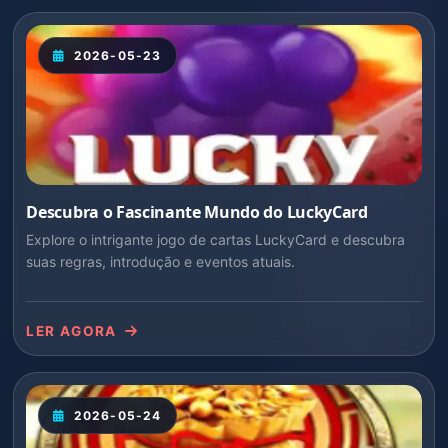
2026-05-23
Descubra o Fascinante Mundo do LuckyCard
Explore o intrigante jogo de cartas LuckyCard e descubra
suas regras, introdução e eventos atuais.
LER AGORA
2026-05-24