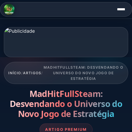
MADHITFULLSTEAM: DESVENDANDO O
INÍCIO
/
ARTIGOS
/
UNIVERSO DO NOVO JOGO DE
ESTRATÉGIA
MadHitFullSteam:
Desvendando o Universo do
Novo Jogo de Estratégia
ARTIGO PREMIUM