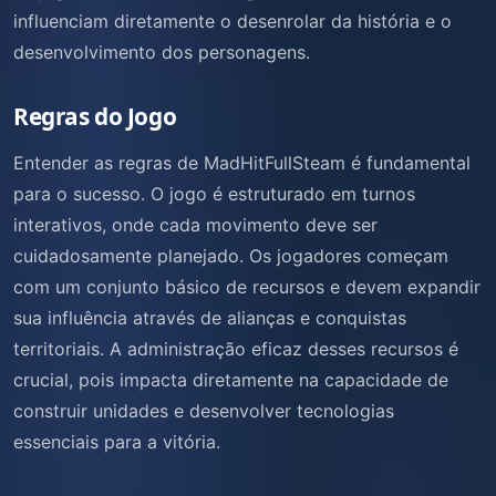
influenciam diretamente o desenrolar da história e o
desenvolvimento dos personagens.
Regras do Jogo
Entender as regras de MadHitFullSteam é fundamental
para o sucesso. O jogo é estruturado em turnos
interativos, onde cada movimento deve ser
cuidadosamente planejado. Os jogadores começam
com um conjunto básico de recursos e devem expandir
sua influência através de alianças e conquistas
territoriais. A administração eficaz desses recursos é
crucial, pois impacta diretamente na capacidade de
construir unidades e desenvolver tecnologias
essenciais para a vitória.