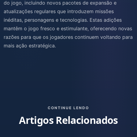
do jogo, incluindo novos pacotes de expansão e
atualizações regulares que introduzem missões
inéditas, personagens e tecnologias. Estas adições
mantêm o jogo fresco e estimulante, oferecendo novas
razões para que os jogadores continuem voltando para
mais ação estratégica.
CONTINUE LENDO
Artigos Relacionados