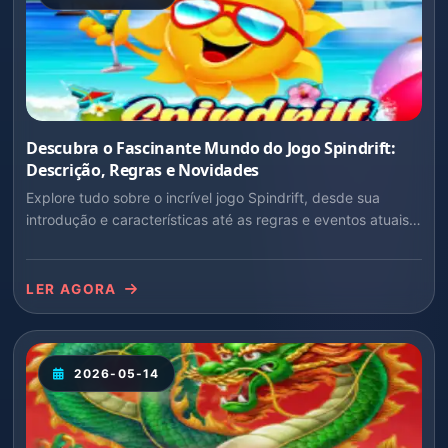
Descubra o Fascinante Mundo do Jogo Spindrift:
Descrição, Regras e Novidades
Explore tudo sobre o incrível jogo Spindrift, desde sua
introdução e características até as regras e eventos atuais
que estão chamando a atenção dos jogadores.
LER AGORA
2026-05-14