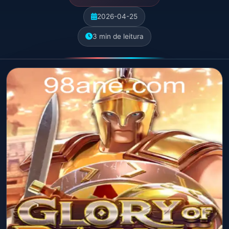
2026-04-25
3 min de leitura