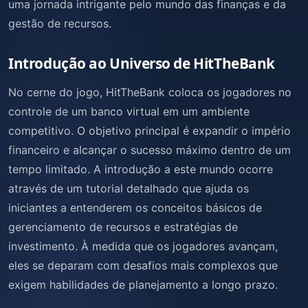
uma jornada intrigante pelo mundo das finanças e da
gestão de recursos.
Introdução ao Universo de HitTheBank
No cerne do jogo, HitTheBank coloca os jogadores no
controle de um banco virtual em um ambiente
competitivo. O objetivo principal é expandir o império
financeiro e alcançar o sucesso máximo dentro de um
tempo limitado. A introdução a este mundo ocorre
através de um tutorial detalhado que ajuda os
iniciantes a entenderem os conceitos básicos de
gerenciamento de recursos e estratégias de
investimento. À medida que os jogadores avançam,
eles se deparam com desafios mais complexos que
exigem habilidades de planejamento a longo prazo.