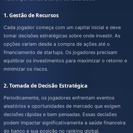
1. Gestão de Recursos
Cada jogador começa com um capital inicial e deve
tomar decisões estratégicas sobre onde investir. As
opções variam desde a compra de ações até o
financiamento de startups. Os jogadores precisam
equilibrar os investimentos para maximizar o retorno e
minimizar os riscos.
2. Tomada de Decisão Estratégica
Periodicamente, os jogadores enfrentam eventos
aleatórios e oportunidades de mercado que exigem
decisões rápidas e bem pensadas. Essas decisões
podem impactar significativamente a saúde financeira
do banco e sua posição no ranking global.