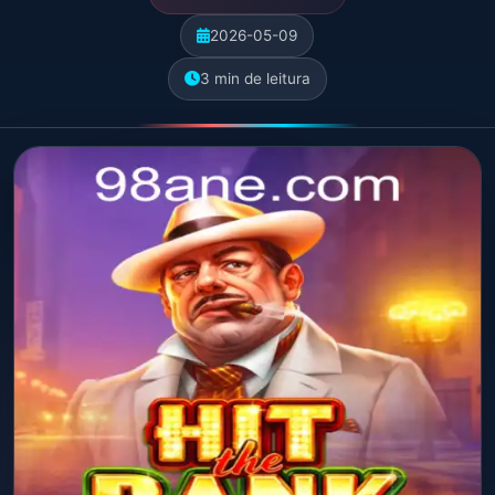
2026-05-09
3 min de leitura