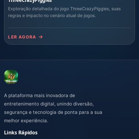
ThreeCrazyPiggies
Exploração detalhada do jogo ThreeCrazyPiggies, suas
regras e impacto no cenário atual de jogos.
LER AGORA
A plataforma mais inovadora de
entretenimento digital, unindo diversão,
segurança e tecnologia de ponta para a sua
melhor experiência.
Links Rápidos