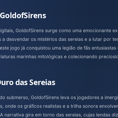
 GoldofSirens
igitais, GoldofSirens surge como uma emocionante exp
 a desvendar os mistérios das sereias e a lutar por t
ste jogo já conquistou uma legião de fãs entusiastas
iaturas marinhas mitológicas e colecionando precios
uro das Sereias
 submerso, GoldofSirens leva os jogadores a imerg
, onde os gráficos realistas e a trilha sonora envolv
 A narrativa gira em torno das sereias, cujas lendas d