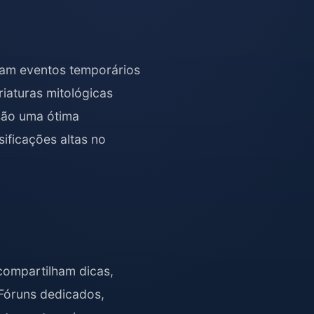
ram eventos temporários
iaturas mitológicas
são uma ótima
ificações altas no
compartilham dicas,
 Fóruns dedicados,