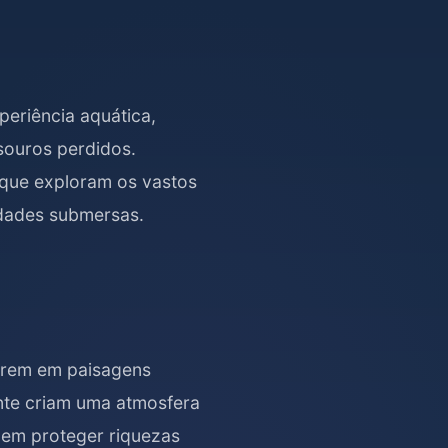
eriência aquática,
esouros perdidos.
 que exploram os vastos
idades submersas.
irem em paisagens
ente criam uma atmosfera
izem proteger riquezas