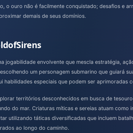
to, o ouro não é facilmente conquistado; desafios e 
proximar demais de seus domínios.
ldofSirens
a jogabilidade envolvente que mescla estratégia, açã
escolhendo um personagem submarino que guiará sua
 habilidades especiais que podem ser aprimoradas c
explorar territórios desconhecidos em busca de tesou
fundo do mar. Criaturas míticas e sereias atuam como 
r utilizando táticas diversificadas que incluem batal
trados ao longo do caminho.