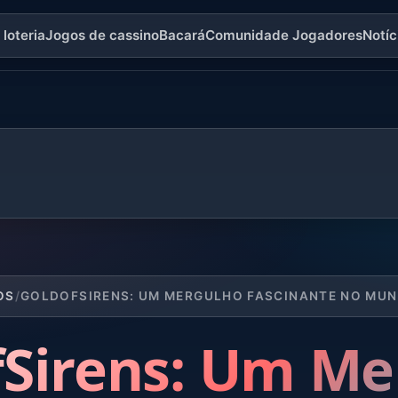
loteria
Jogos de cassino
Bacará
Comunidade Jogadores
Notíc
OS
/
GOLDOFSIRENS: UM MERGULHO FASCINANTE NO MU
fSirens: Um Me