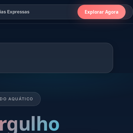
Explorar Agora
ias Expressas
NDO AQUÁTICO
rgulho